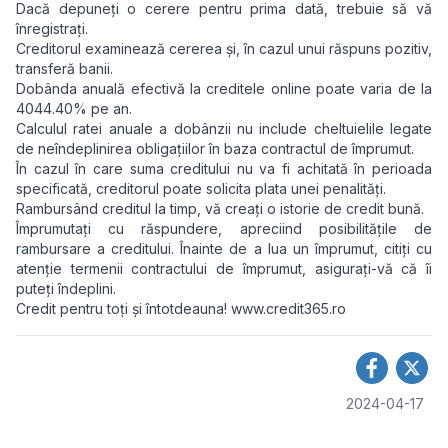
Dacă depuneți o cerere pentru prima dată, trebuie să vă
înregistrați.
Creditorul examinează cererea și, în cazul unui răspuns pozitiv,
transferă banii.
Dobânda anuală efectivă la creditele online poate varia de la
4044.40% pe an.
Calculul ratei anuale a dobânzii nu include cheltuielile legate
de neîndeplinirea obligațiilor în baza contractul de împrumut.
În cazul în care suma creditului nu va fi achitată în perioada
specificată, creditorul poate solicita plata unei penalități.
Rambursând creditul la timp, vă creați o istorie de credit bună.
Împrumutați cu răspundere, apreciind posibilitățile de
rambursare a creditului. Înainte de a lua un împrumut, citiți cu
atenție termenii contractului de împrumut, asigurați-vă că îi
puteți îndeplini.
Credit pentru toți și întotdeauna! www.credit365.ro
2024-04-17