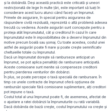
și la dobândă. Deși această practică este criticată și uneori
restricționată de lege în multe țări, este important să luați în
considerare acest lucru atunci când faceți un împrumut.
Primele de asigurare, în special pentru asigurarea de
răspundere civilă reziduală, reprezintă o altă problemă adesea
trecută cu vederea. Aceste asigurări sunt concepute pentru a
proteja atât împrumutatul, cât și creditorul în cazul în care
împrumutatul este în imposibilitatea de a deservi împrumutul din
motive precum boală sau șomaj. Cu toate acestea, costul unei
astfel de asigurări poate fi mare și poate crește semnificativ
cheltuielile totale cu împrumutul.
Dacă un împrumutat dorește să ramburseze anticipat un
împrumut, se pot aplica penalități de rambursare anticipată.
Aceste comisioane sunt menite să compenseze creditorii
pentru pierderea veniturilor din dobânzi.
În plus, se poate percepe o taxă specială de rambursare. În
timp ce unele contracte de împrumut oferă opțiunea de
rambursări speciale fără comisioane suplimentare, alți creditori
pot impune o taxă.
Costul total al unui împrumut poate fi, de asemenea, afectat de
o ajustare a ratei dobânzii la împrumuturile cu rată variabilă.
Dacă dobânda de bază crește, costul împrumutului va crește și