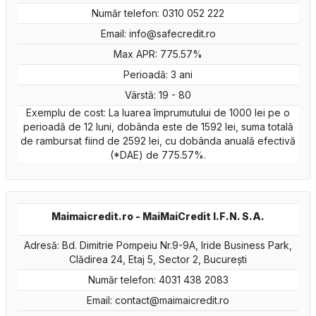
Număr telefon: 0310 052 222
Email:
info@safecredit.ro
Max APR: 775.57%
Perioadă: 3 ani
Vârstă: 19 - 80
Exemplu de cost: La luarea împrumutului de 1000 lei pe o
perioadă de 12 luni, dobânda este de 1592 lei, suma totală
de rambursat fiind de 2592 lei, cu dobânda anuală efectivă
(*DAE) de 775.57%.
Maimaicredit.ro - MaiMaiCredit I.F.N. S.A.
Adresă: Bd. Dimitrie Pompeiu Nr.9-9A, Iride Business Park,
Clădirea 24, Etaj 5, Sector 2, Bucureşti
Număr telefon: 4031 438 2083
Email:
contact@maimaicredit.ro