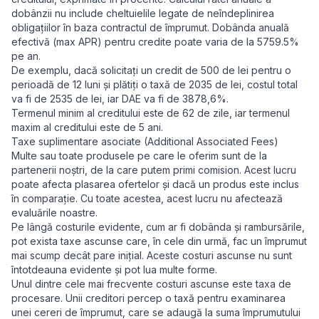
dobânzii nu include cheltuielile legate de neîndeplinirea
obligațiilor în baza contractul de împrumut. Dobânda anuală
efectivă (max APR) pentru credite poate varia de la 5759.5%
pe an.
De exemplu, dacă solicitați un credit de 500 de lei pentru o
perioadă de 12 luni și plătiți o taxă de 2035 de lei, costul total
va fi de 2535 de lei, iar DAE va fi de 3878,6%.
Termenul minim al creditului este de 62 de zile, iar termenul
maxim al creditului este de 5 ani.
Taxe suplimentare asociate (Additional Associated Fees)
Multe sau toate produsele pe care le oferim sunt de la
partenerii noștri, de la care putem primi comision. Acest lucru
poate afecta plasarea ofertelor și dacă un produs este inclus
în comparație. Cu toate acestea, acest lucru nu afectează
evaluările noastre.
Pe lângă costurile evidente, cum ar fi dobânda și rambursările,
pot exista taxe ascunse care, în cele din urmă, fac un împrumut
mai scump decât pare inițial. Aceste costuri ascunse nu sunt
întotdeauna evidente și pot lua multe forme.
Unul dintre cele mai frecvente costuri ascunse este taxa de
procesare. Unii creditori percep o taxă pentru examinarea
unei cereri de împrumut, care se adaugă la suma împrumutului