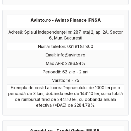
Avinto.ro - Avinto Finance IFNSA
Adresă: Splaiul Independenței nr. 287, etaj 2, ap. 2A, Sector
6, Mun. București
Număr telefon: 031 81 81 800
Email:
info@avinto.ro
Max APR: 2286.94%
Perioadă: 62 zile - 2 ani
Vârstă: 19 - 75
Exemplu de cost: La luarea împrumutului de 1000 lei pe o
perioadă de 3 luni, dobânda este de 1441.10 lei, suma totală
de rambursat fiind de 2441.10 lei, cu dobânda anuală
efectivă (*DAE) de 2284.78%.
Acredit.ro - Credit Online IFN SA.