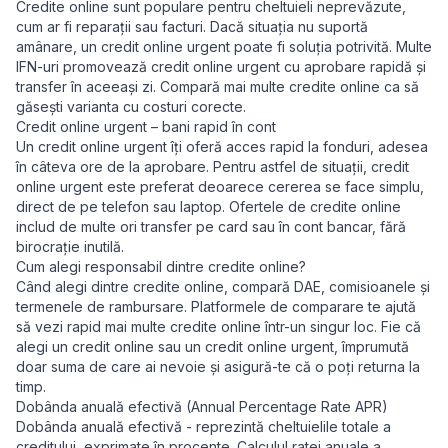
Credite online sunt populare pentru cheltuieli neprevăzute,
cum ar fi reparații sau facturi. Dacă situația nu suportă
amânare, un credit online urgent poate fi soluția potrivită. Multe
IFN-uri promovează credit online urgent cu aprobare rapidă și
transfer în aceeași zi. Compară mai multe credite online ca să
găsești varianta cu costuri corecte.
Credit online urgent – bani rapid în cont
Un credit online urgent îți oferă acces rapid la fonduri, adesea
în câteva ore de la aprobare. Pentru astfel de situații, credit
online urgent este preferat deoarece cererea se face simplu,
direct de pe telefon sau laptop. Ofertele de credite online
includ de multe ori transfer pe card sau în cont bancar, fără
birocrație inutilă.
Cum alegi responsabil dintre credite online?
Când alegi dintre credite online, compară DAE, comisioanele și
termenele de rambursare. Platformele de comparare te ajută
să vezi rapid mai multe credite online într-un singur loc. Fie că
alegi un credit online sau un credit online urgent, împrumută
doar suma de care ai nevoie și asigură-te că o poți returna la
timp.
Dobânda anuală efectivă (Annual Percentage Rate APR)
Dobânda anuală efectivă - reprezintă cheltuielile totale a
creditului, exprimate în procente. Calculul ratei anuale a