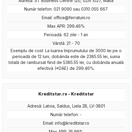
Adresă: ST Business Centre 120, GZR 1027, Malta
Număr telefon: 021 9090 sau 0310 055 667
Email:
office@ferratum.ro
Max APR: 299.46%
Perioadă: 62 zile - 1 an
Vârstă: 21 - 70
Exemplu de cost: La luarea împrumutului de 3000 lei pe o
perioadă de 12 luni, dobânda este de 2385.55 lei, suma
totală de rambursat fiind de 5385.55 lei, cu dobânda anuală
efectivă (*DAE) de 299.46%.
Kreditstar.ro - Kreditstar
Adresă: Latvia, Saldus, Liela 2B, LV-3801
Număr telefon: -
Email:
info@kreditstar.ro
Max APR: 35.99%