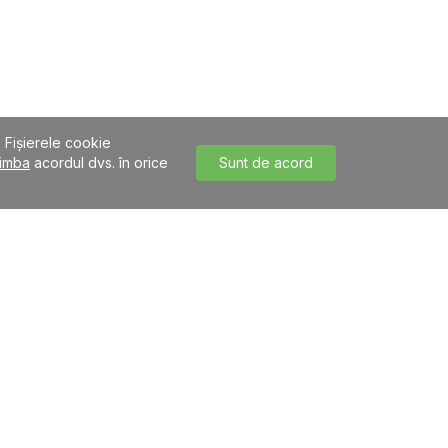
. Fișierele cookie
imba
acordul dvs. în orice
Sunt de acord
 pentru fiecare creditor este individuală și poate varia în
elile totale sunt de 1080 lei, dobânda anuală efectivă este