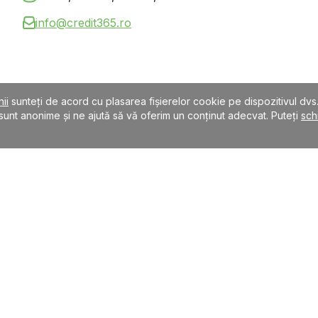
info@credit365.ro
ii
sunteți de acord cu plasarea fișierelor cookie pe dispozitivul dvs
sunt anonime și ne ajută să vă oferim un conținut adecvat. Puteți
sch
itorii comparați sunt instituții de creditare autorizate. Rata anuală procentuală
ut de 1000 lei pentru o perioadă de 3 luni, comisionul este de 80 lei, cheltui
 de 35.99%.
l SSL pe 256 de biți