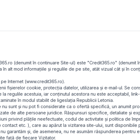
t365.ro (denumit în continuare Site-ul) este "Credit365.ro" (denumit î
n alt mod informațiile și regulile de pe site, atât vizual cât și în co
l pe Internet (www.credit365.ro).
nii fișierelor cookie, protecția datelor, utilizarea și e-mail-ul. Se cons
re la regulile acestuia, iar conținutul acestora nu este acceptabil, link-
examinate în modul stabilit de ligeslația Republicii Letonia.
ite nu sunt și nu pot fi considerate ca o ofertă specifică, un anumit pr
izate de alte persoane juridice. Răspunsuri specifice, detaliate și expl
țiuni privind plățile neefectuate, codul de activitate și politica de împ
 contact etc. ), care au apărut la vizitarea site-ului, sunt disponibile
, noi nu garantăm și, de asemenea, nu ne asumăm răspunderea pentru eve
te față de fiecare Vizitator.