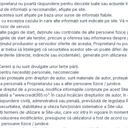
oprietarul nu poartă răspundere pentru deciziile luate sau acțiunile în
ul de informații și recomandări, afișate pe site.
 acestea sunt afișate pe baza unor surse de informații fiabile.
, cu excepția cazului în care alte informații sunt indicate pe site. V
izor de servicii.
 alte pagini de start, deținute sau controlate de alte persoane fizice ș
paginile de start ale terților, precum și oferirea sau informarea despre
onținutul produselor și serviciilor oferite de aceștia, Proprietarul nu p
ar trebui să înțelegeți că securitatea acestor site-uri poate diferi de 
erderile (directe, indirecte sau incidentale), generate prin utilizarea
ererii și nu sunt divulgate unor terțe părți.
ai pentru necesități personale, necomerciale.
rări protejate prin drepturi de autor, sunt materiale de autor, protejat
ea personală a Proprietarului sau a altei persoane fizice / juridice.
 dreptul de a procesa, modifica informațiile conținute pe acest Site.
bilă a "www.credit365.ro". În cazul încălcării drepturilor de autor, în 
răspundere civilă, administrativă sau penală, prevăzută de legislația R
curitatea, stabilitatea și viteza funcționării sistematice a Site-ului.
i termeni de utilizare ai Site-ului, care vor intra în vigoare în momentu
ntroducerea modificărilor, presupune că utilizatorul a fost de acord cu t
r persoane fizice / juridice.