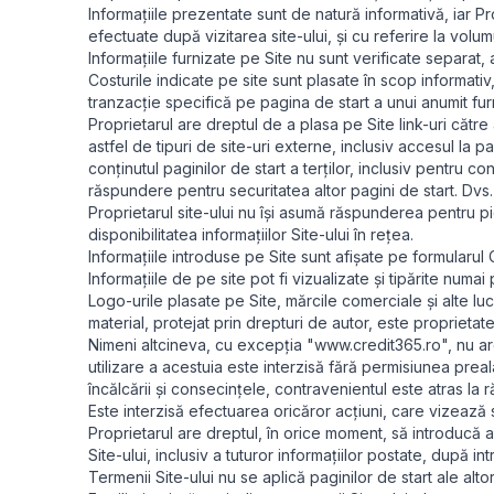
Informațiile prezentate sunt de natură informativă, iar Pr
efectuate după vizitarea site-ului, și cu referire la volum
Informațiile furnizate pe Site nu sunt verificate separat,
Costurile indicate pe site sunt plasate în scop informativ
tranzacție specifică pe pagina de start a unui anumit furn
Proprietarul are dreptul de a plasa pe Site link-uri către
astfel de tipuri de site-uri externe, inclusiv accesul la 
conținutul paginilor de start a terților, inclusiv pentru c
răspundere pentru securitatea altor pagini de start. Dvs. 
Proprietarul site-ului nu își asumă răspunderea pentru pi
disponibilitatea informațiilor Site-ului în rețea.
Informațiile introduse pe Site sunt afișate pe formularul C
Informațiile de pe site pot fi vizualizate și tipărite num
Logo-urile plasate pe Site, mărcile comerciale și alte luc
material, protejat prin drepturi de autor, este proprietat
Nimeni altcineva, cu excepția "www.credit365.ro", nu are
utilizare a acestuia este interzisă fără permisiunea preala
încălcării și consecințele, contravenientul este atras la 
Este interzisă efectuarea oricăror acțiuni, care vizează se
Proprietarul are dreptul, în orice moment, să introducă alț
Site-ului, inclusiv a tuturor informațiilor postate, după i
Termenii Site-ului nu se aplică paginilor de start ale alto