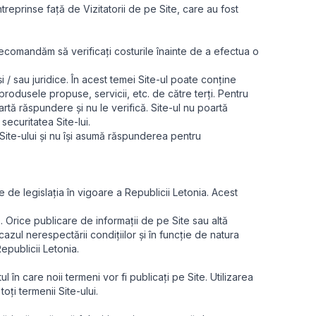
treprinse față de Vizitatorii de pe Site, care au fost
ă recomandăm să verificați costurile înainte de a efectua o
i / sau juridice. În acest temei Site-ul poate conține
 produsele propuse, servicii, etc. de către terți. Pentru
oartă răspundere și nu le verifică. Site-ul nu poartă
securitatea Site-lui.
 Site-ului și nu își asumă răspunderea pentru
e de legislația în vigoare a Republicii Letonia. Acest
 Orice publicare de informații de pe Site sau altă
cazul nerespectării condițiilor și în funcție de natura
epublicii Letonia.
l în care noii termeni vor fi publicați pe Site. Utilizarea
oți termenii Site-ului.