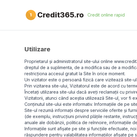
Credit365.ro
Credit online rapid
Utilizare
Proprietarul și administratorul site-ului online www.credi
dreptul de a suplimenta, de a modifica sau de a modifica î
restricționa accesul gratuit la Site în orice moment.
Un vizitator este o persoană fizică care vizitează site-u
Prin vizitarea site-ului, Vizitatorul este de acord cu terme
Încetați utilizarea site-ului dacă aveți reclamații cu privi
Vizitatorii, atunci când aceștia utilizează Site-ul, vor fi 
Conținutul site-ului este informativ. Informațiile de pe s
Site-ul rezumă informații despre serviciile oferite și furn
(de exemplu, instrucțiuni privind plățile restante, instruc
anuale ale dobânzii, politica de reînnoire, informațiile de
Informațiile sunt afișate pe site și funcțiile efectuate
răspundere pentru valabilitatea informațiilor afișate pe si