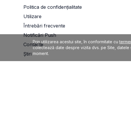
Politica de confidențialitate
Utilizare
Întrebări frecvente
Notificări Push
Prin utilizarea acestui site, în conformitate cu
termen
Contacte
colectează date despre vizita dvs. pe Site, datele 
Știri
moment.
Dezabonare de la SMS
Credit365.ro nu este creditor și nu emite credite. Toți cred
funcție de oferta dorită. De exemplu, dacă luați un împrum
de 35.99% pe an. Maximă dobânda anuală efectivă este
Datele dumneavoastră sunt protejate în siguranță de protocolu