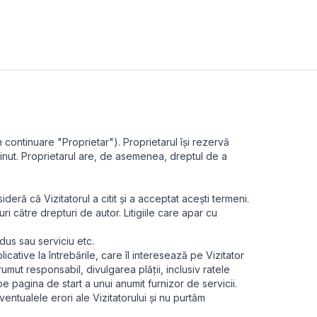
n continuare "Proprietar"). Proprietarul își rezervă
nținut. Proprietarul are, de asemenea, dreptul de a
ideră că Vizitatorul a citit și a acceptat acești termeni.
uri către drepturi de autor. Litigiile care apar cu
odus sau serviciu etc.
icative la întrebările, care îl interesează pe Vizitator
rumut responsabil, divulgarea plății, inclusiv ratele
 pe pagina de start a unui anumit furnizor de servicii.
ntualele erori ale Vizitatorului și nu purtăm